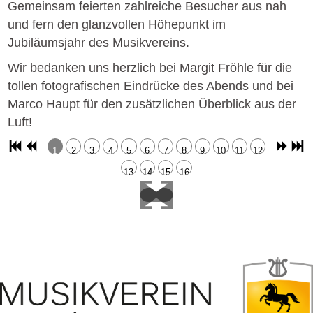
Gemeinsam feierten zahlreiche Besucher aus nah
und fern den glanzvollen Höhepunkt im
Jubiläumsjahr des Musikvereins.
Wir bedanken uns herzlich bei Margit Fröhle für die
tollen fotografischen Eindrücke des Abends und bei
Marco Haupt für den zusätzlichen Überblick aus der
Luft!
1
2
3
4
5
6
7
8
9
10
11
12
13
14
15
16